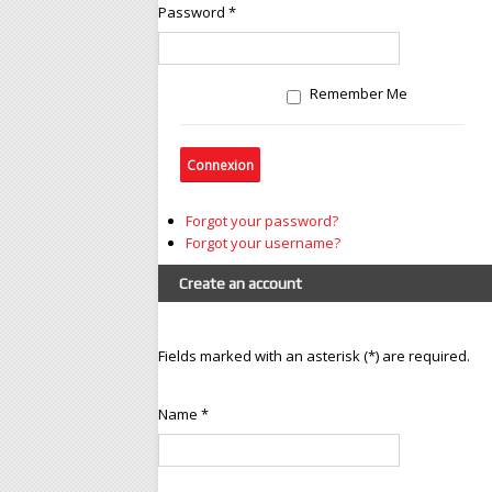
Usinage
Password *
Moulage
Atelier de moulage
es
Remember Me
Découpe
Gestion des stocks
un
Qualité
es
Forgot your password?
Forgot your username?
Create an account
Fields marked with an asterisk (*) are required.
Name *