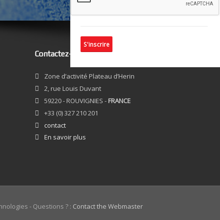
S'inscrire
Contactez-nous
Zone d’activité Plateau d’Herin
2, rue Louis Duvant
59220 - ROUVIGNIES -
FRANCE
+33 (0) 327 210 201
contact
En savoir plus
hnologies - Questions ? :
Contact the Webmaster