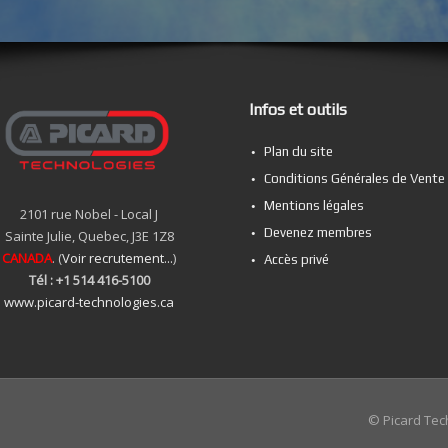
Infos et outils
Plan du site
Conditions Générales de Vente
Mentions légales
2101 rue Nobel - Local J
Devenez membres
Sainte Julie, Quebec, J3E 1Z8
CANADA
. (
Voir recrutement...
)
Accès privé
Tél : +1 514 416-5100
www.picard-technologies.ca
© Picard Tec