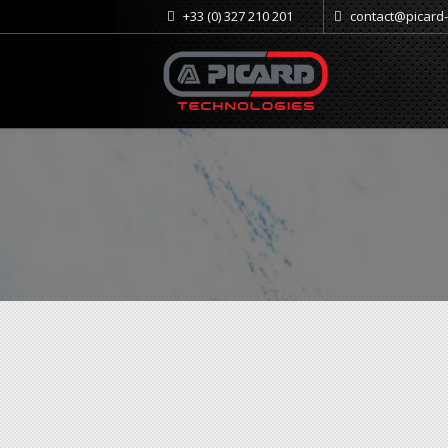
+33 (0) 327 210 201
contact@picard
S'abonner à ce flux RSS
Ballonnets de decolmatage
Produits