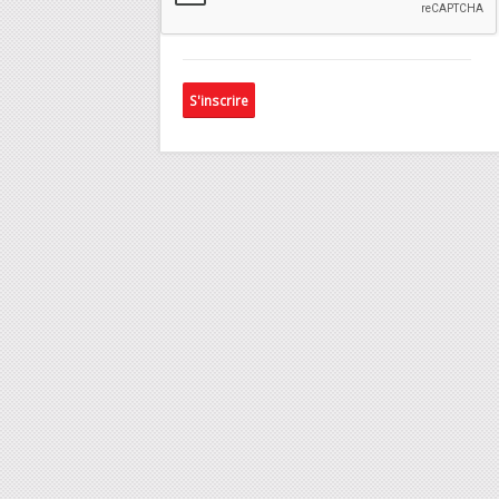
Pignons et engrenages
Pistons et boisseaux
Produits 3A
SIDEFLON®
S'inscrire
SIDESEAL®
Sièges de vannes
Soufflets
Springseal
Ventouses
de
r