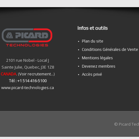
Infos et outils
Plan du site
Conditions Générales de Vente
Mentions légales
2101 rue Nobel - Local J
Devenez membres
Sainte Julie, Quebec, J3E 1Z8
CANADA
. (
Voir recrutement...
)
Accès privé
Tél : +1 514 416-5100
www.picard-technologies.ca
© Picard Tec