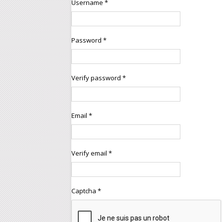
Username *
Nos produits
Password *
Ballonnets de decolmatage
Doseurs et systemes
aseptiques
e
Elastomax®
Verify password *
Elastomix®
Garnitures Chevrons Sidetex®
Email *
Joints toriques
Joints usinés
Les kits de joints
Verify email *
Pièces en élastomère
Pièces en Teflon® - PTFE
Pièces et implants médicaux
Captcha *
Pièces INOX
Pièces usinées en plastiques et
composites