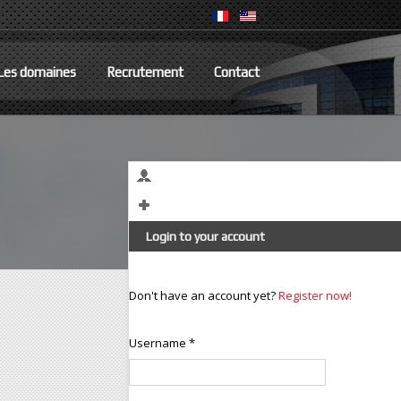
Les domaines
Recrutement
Contact
Login to your account
Don't have an account yet?
Register now!
Contact express
Username *
Nom et société