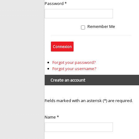
Password *
e.
E-mail
Remember Me
Téléphone
Message
Forgot your password?
Forgot your username?
Create an account
s
Fields marked with an asterisk (*) are required.
Envoyer
Form by ChronoForms -
Name *
ChronoEngine.com