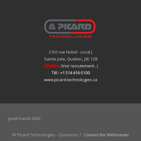
2101 rue Nobel - Local J
Sainte Julie, Quebec, J3E 1Z8
CANADA
. (
Voir recrutement...
)
Tél : +1 514 416-5100
www.picard-technologies.ca
jeudi 6 août 2026
© Picard Technologies - Questions ? :
Contact the Webmaster