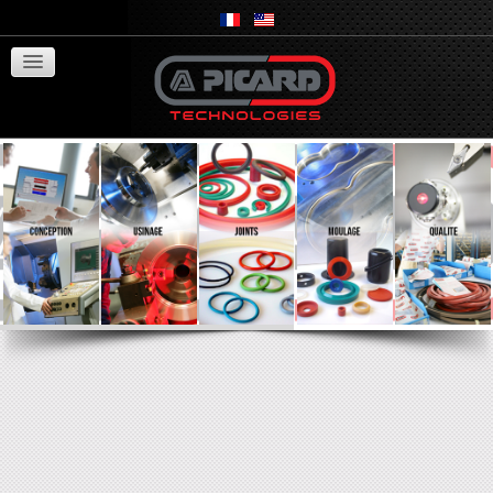
Springseal
Les domaines
Recrutement
Contact
Informations Cookies
En visitant notre site Web et en
utilisant nos services,